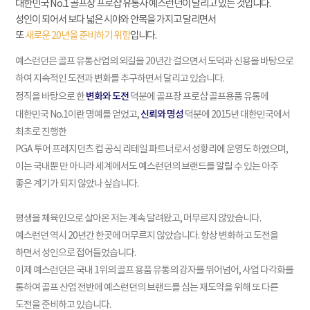
대한민국 No.1 골프장 프로샵 유통사 예스런던이 달리고 있는 것입니다.
성인이 되어서 보다 넓은 시야와 안목을 가지고 달리면서
또
새로운 20년을 준비하기 위함
입니다.
예스런던은 골프 유통산업의 외길을 20년간 걸으면서 도덕과 신용을 바탕으로
하여 지속적인 도전과 변화를 추구하면서 달리고 있습니다.
변화와 도전
정직을 바탕으로 한
덕분에 골프장 프로샵 골프용품 유통에
신뢰와 명성
대한민국 No.1이란 명예를 얻었고,
덕분에 2015년 대한민국에서
최초로 진행한
PGA 투어 프레지던츠 컵 공식 리테일 파트너로서 성황리에 운영도 하였으며,
이는 국내뿐 만 아니라 세계에서도 예스런던의 브랜드를 알릴 수 있는 아주
좋은 계기가 되지 않았나 싶습니다.
평생을 체육인으로 살아온 저는 계속 달려왔고, 머무르지 않았습니다.
예스런던 역시 20년간 한곳에 머무르지 않았습니다. 항상 변화하고 도전을
하면서 성인으로 접어들었습니다.
이제 예스런던은 국내 1위의 골프 용품 유통의 강자를 뛰어넘어, 사업 다각화를
통하여 골프 산업 전반에 예스런던의 브랜드를 심는 재도약을 위해 또 다른
도전을 준비하고 있습니다.