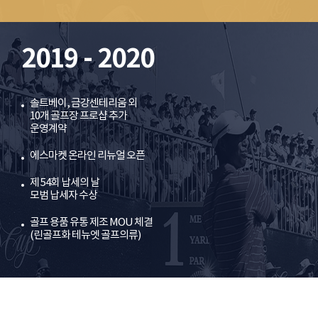
2019 - 2020
솔트베이, 금강센테리움 외
10개 골프장 프로샵 추가
운영계약
에스마켓 온라인 리뉴얼 오픈
제 54회 납세의 날
모범 납세자 수상
골프 용품 유통 제조 MOU 체결
(린골프화 테뉴엣 골프의류)